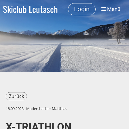
Skiclub Leutasch
Login
Menü
Zurück
18.09.2023
, Madersbacher Matthias
X-TRIATHLON