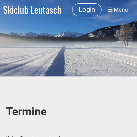
Skiclub Leutasch
Login
Menü
Termine