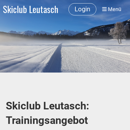
Skiclub Leutasch
Login
Menü
Skiclub Leutasch:
Trainingsangebot